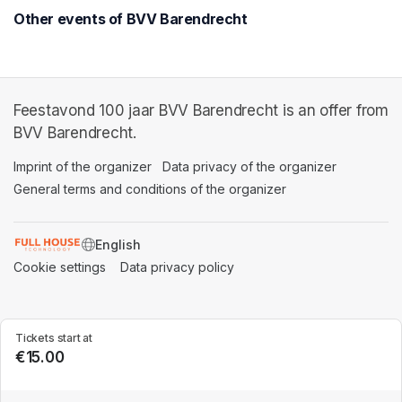
Other events of BVV Barendrecht
Feestavond 100 jaar BVV Barendrecht is an offer from
BVV Barendrecht.
Imprint of the organizer
(opens in a new tab)
Data privacy of the organizer
(opens in 
General terms and conditions of the organizer
(opens in a new ta
SWITCH LANGUAGE
Cookie settings
(opens in a new tab)
Data privacy policy
(opens in a new tab)
Tickets start at
€15.00