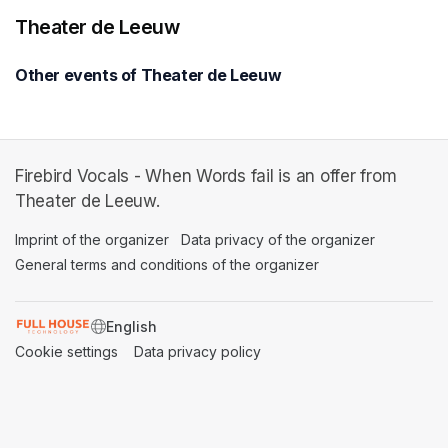
Theater de Leeuw
Other events of Theater de Leeuw
Firebird Vocals - When Words fail is an offer from
Theater de Leeuw.
Imprint of the organizer
(opens in a new tab)
Data privacy of the organizer
(opens in 
General terms and conditions of the organizer
(opens in a new ta
SWITCH LANGUAGE
Cookie settings
(opens in a new tab)
Data privacy policy
(opens in a new tab)