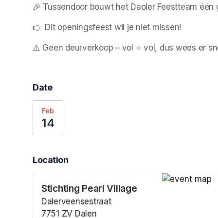
🎉 Tussendoor bouwt het Daoler Feestteam één g
👉 Dit openingsfeest wil je niet missen!
⚠️ Geen deurverkoop – vol = vol, dus wees er snel
Date
Feb
14
Location
Stichting Pearl Village
(opens in a n
Dalerveensestraat
7751 ZV Dalen