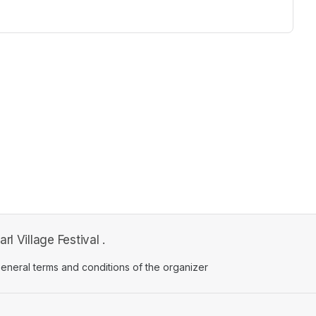
l Village Festival .
ens in a new tab)
eneral terms and conditions of the organizer
(opens in a new tab)