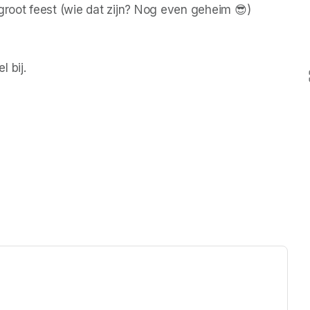
root feest (wie dat zijn? Nog even geheim 😎)
 bij.
ew tab)