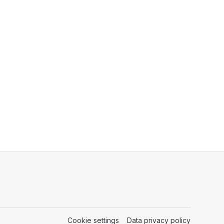
Cookie settings
(opens in a new tab)
Data privacy policy
(opens in