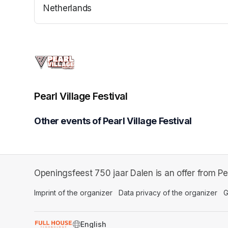
Netherlands
(opens in a new tab)
Pearl Village Festival
Other events of Pearl Village Festival
Openingsfeest 750 jaar Dalen is an offer from Pear
Imprint of the organizer
(opens in a new tab)
Data privacy of the organizer
(op
G