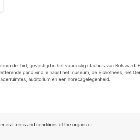
trum de Tiid, gevestigd in het voormalig stadhuis van Bolsward. E
schitterende pand vind je naast het museum, de Bibliotheek, het G
gaderruimtes, auditorium en een horecagelegenheid.
ens in a new tab)
eneral terms and conditions of the organizer
(opens in a new tab)