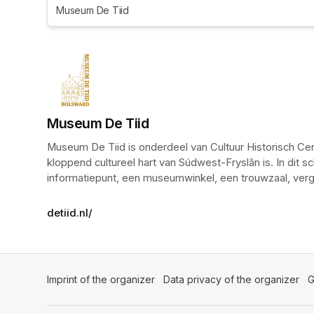
Museum De Tiid
Museum De Tiid
Museum De Tiid is onderdeel van Cultuur Historisch Cen
kloppend cultureel hart van Súdwest-Fryslân is. In dit 
informatiepunt, een museumwinkel, een trouwzaal, ver
detiid.nl/
Imprint of the organizer
(opens in a new tab)
Data privacy of the organizer
(op
G