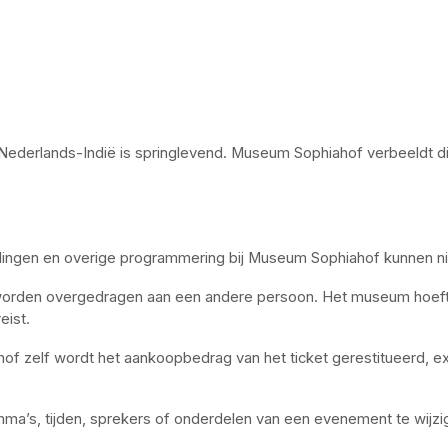
van Nederlands-Indië is springlevend. Museum Sophiahof verbeeldt 
lingen en overige programmering bij Museum Sophiahof kunnen nie
worden overgedragen aan een andere persoon. Het museum hoeft h
eist.
f zelf wordt het aankoopbedrag van het ticket gerestitueerd, exc
a’s, tijden, sprekers of onderdelen van een evenement te wijzig