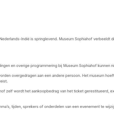
van Nederlands-Indië is springlevend. Museum Sophiahof verbeeldt 
lingen en overige programmering bij Museum Sophiahof kunnen nie
worden overgedragen aan een andere persoon. Het museum hoeft h
eist.
f zelf wordt het aankoopbedrag van het ticket gerestitueerd, exc
a’s, tijden, sprekers of onderdelen van een evenement te wijzig