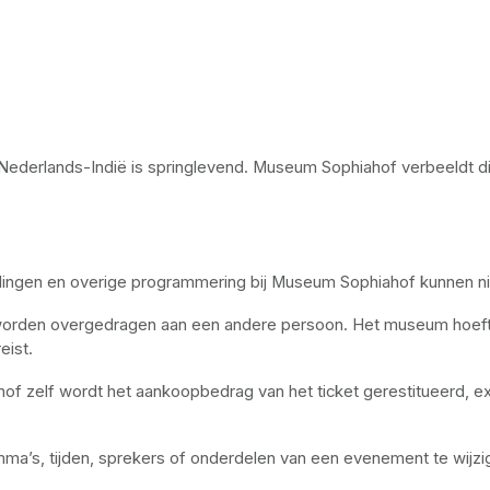
van Nederlands-Indië is springlevend. Museum Sophiahof verbeeldt 
lingen en overige programmering bij Museum Sophiahof kunnen nie
worden overgedragen aan een andere persoon. Het museum hoeft h
eist.
f zelf wordt het aankoopbedrag van het ticket gerestitueerd, exc
a’s, tijden, sprekers of onderdelen van een evenement te wijzig