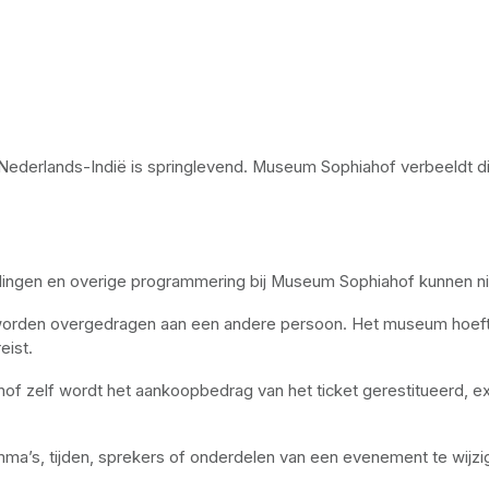
van Nederlands-Indië is springlevend. Museum Sophiahof verbeeldt 
lingen en overige programmering bij Museum Sophiahof kunnen nie
worden overgedragen aan een andere persoon. Het museum hoeft h
eist.
f zelf wordt het aankoopbedrag van het ticket gerestitueerd, exc
a’s, tijden, sprekers of onderdelen van een evenement te wijzig